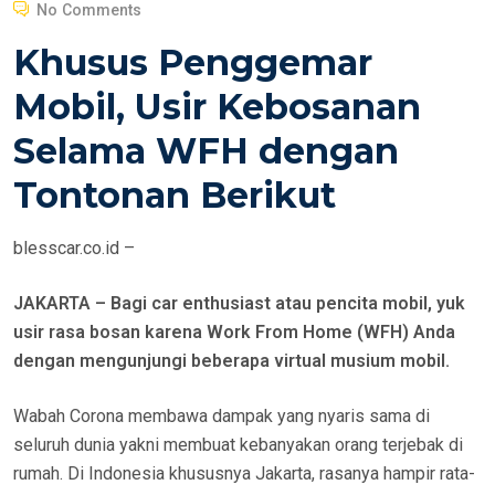
O
No Comments
S
Khusus Penggemar
T
E
Mobil, Usir Kebosanan
D
Selama WFH dengan
O
N
Tontonan Berikut
blesscar.co.id –
JAKARTA – Bagi car enthusiast atau pencita mobil, yuk
usir rasa bosan karena Work From Home (WFH) Anda
dengan mengunjungi beberapa virtual musium mobil.
Wabah Corona membawa dampak yang nyaris sama di
seluruh dunia yakni membuat kebanyakan orang terjebak di
rumah. Di Indonesia khususnya Jakarta, rasanya hampir rata-