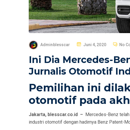
P
Adminblesscar
Juni 4, 2020
No C
O
Ini Dia Mercedes-Ben
S
T
Jurnalis Otomotif In
E
D
Pemilihan ini dil
O
otomotif pada akhi
N
Jakarta, blesscar.co.id –
Mercedes-Benz telah m
industri otomotif dengan hadirnya Benz Patent-M