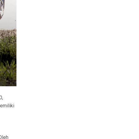
0,
emiliki
Oleh