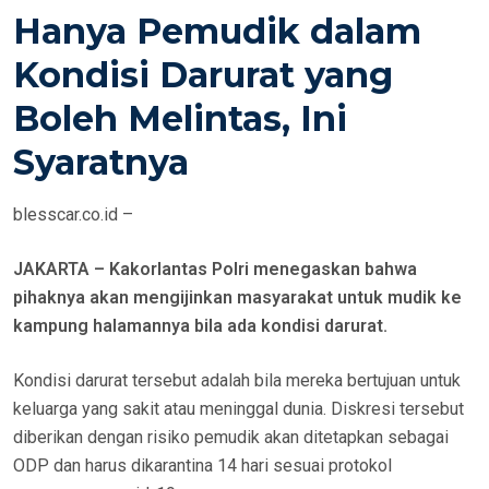
O
Hanya Pemudik dalam
S
T
Kondisi Darurat yang
E
Boleh Melintas, Ini
D
O
Syaratnya
N
blesscar.co.id –
JAKARTA – Kakorlantas Polri menegaskan bahwa
pihaknya akan mengijinkan masyarakat untuk mudik ke
kampung halamannya bila ada kondisi darurat.
Kondisi darurat tersebut adalah bila mereka bertujuan untuk
keluarga yang sakit atau meninggal dunia. Diskresi tersebut
diberikan dengan risiko pemudik akan ditetapkan sebagai
ODP dan harus dikarantina 14 hari sesuai protokol