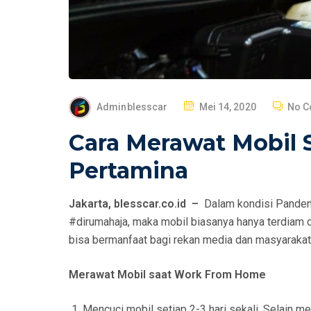
P
Adminblesscar
Mei 14, 2020
No 
O
Cara Merawat Mobil 
S
T
Pertamina
E
D
Jakarta, blesscar.co.id –
Dalam kondisi Pandemi
O
#dirumahaja, maka mobil biasanya hanya terdiam d
N
bisa bermanfaat bagi rekan media dan masyarakat
Merawat Mobil saat Work From Home
Mencuci mobil setiap 2-3 hari sekali. Selain men