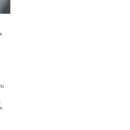
a.
lu
,
an