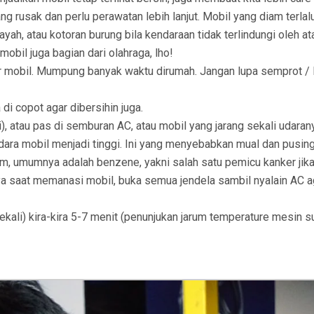
 rusak dan perlu perawatan lebih lanjut. Mobil yang diam terlalu
yah, atau kotoran burung bila kendaraan tidak terlindungi oleh at
mobil juga bagian dari olahraga, lho!
ior mobil. Mumpung banyak waktu dirumah. Jangan lupa semprot / 
 di copot agar dibersihin juga.
), atau pas di semburan AC, atau mobil yang jarang sekali udaran
ara mobil menjadi tinggi. Ini yang menyebabkan mual dan pusing
m, umumnya adalah benzene, yakni salah satu pemicu kanker jik
knya saat memanasi mobil, buka semua jendela sambil nyalain AC a
kali) kira-kira 5-7 menit (penunjukan jarum temperature mesin 