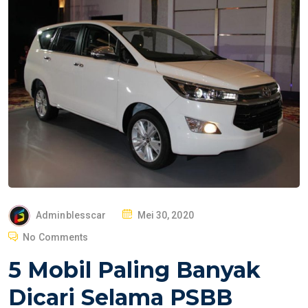
P
Adminblesscar
Mei 30, 2020
O
No Comments
S
5 Mobil Paling Banyak
T
E
Dicari Selama PSBB
D