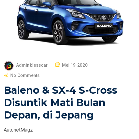
P
Adminblesscar
Mei 19, 2020
O
No Comments
S
Baleno & SX-4 S-Cross
T
E
Disuntik Mati Bulan
D
Depan, di Jepang
O
N
AutonetMagz