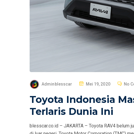
P
Adminblesscar
Mei 19, 2020
No 
O
Toyota Indonesia Mas
S
T
Terlaris Dunia Ini
E
D
blesscar.co.id – JAKARTA – Toyota RAV4 belum jug
O
di luar negeri. Toyota Motor Corporation (TMC) men