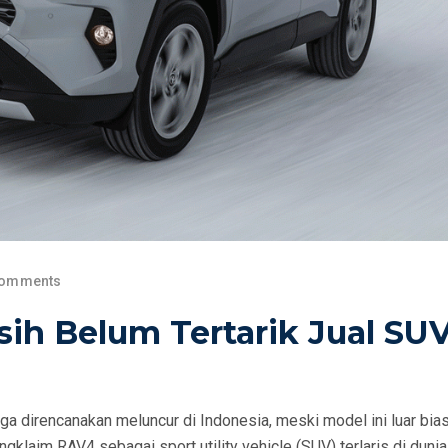
Comments
ih Belum Tertarik Jual SU
a direncanakan meluncur di Indonesia, meski model ini luar bias
gklaim RAV4 sebagai sport utility vehicle (SUV) terlaris di duni