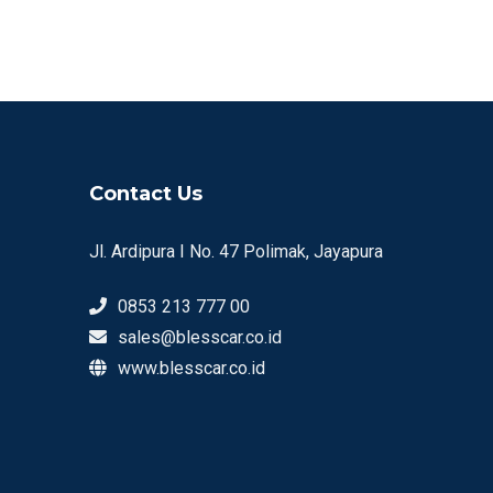
Contact Us
Jl. Ardipura I No. 47 Polimak, Jayapura
0853 213 777 00
sales@blesscar.co.id
www.blesscar.co.id