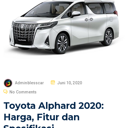
P
Adminblesscar
Juni 10, 2020
O
No Comments
S
Toyota Alphard 2020:
T
E
Harga, Fitur dan
D
O