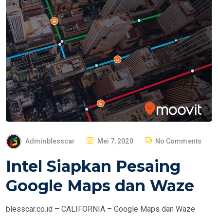
P
Adminblesscar
Mei 7, 2020
No Comments
O
Intel Siapkan Pesaing
S
T
Google Maps dan Waze
E
D
blesscar.co.id – CALIFORNIA – Google Maps dan Waze
O