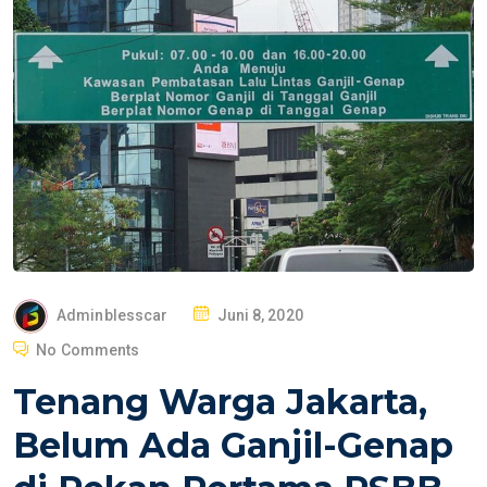
P
Adminblesscar
Juni 8, 2020
O
No Comments
S
Tenang Warga Jakarta,
T
E
Belum Ada Ganjil-Genap
D
O