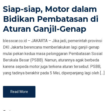
S
Siap-siap, Motor dalam
T
E
Bidikan Pembatasan di
D
Aturan Ganjil-Genap
O
N
blesscar.co.id – JAKARTA – Jika jadi, pemerintah provinsi
DKI Jakarta berencana memberlakukan lagi ganjil-genap
mulai pekan kedua masa pelonggaran Pembatasan Sosial
Berskala Besar (PSBB). Namun, aturannya agak berbeda
karena sepeda motor juga terkena aturan tersebut. PSBB,
yang tadinya berakhir pada 5 Mei, diperpanjang lagi oleh […]
Read More