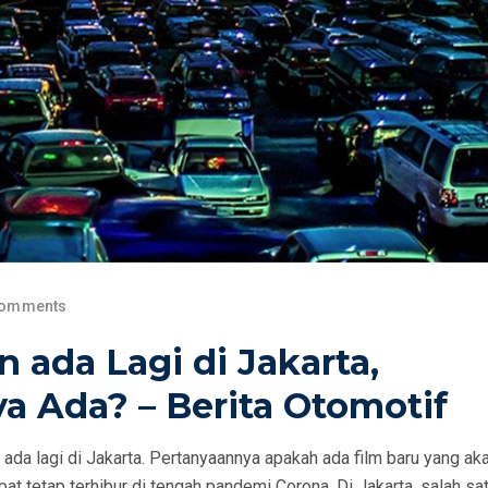
Comments
 ada Lagi di Jakarta,
 Ada? – Berita Otomotif
ada lagi di Jakarta. Pertanyaannya apakah ada film baru yang ak
apat tetap terhibur di tengah pandemi Corona. Di Jakarta, salah sa