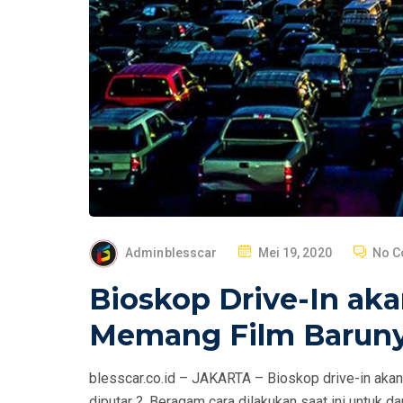
P
Adminblesscar
Mei 19, 2020
No 
O
Bioskop Drive-In akan
S
T
Memang Film Barunya
E
D
blesscar.co.id – JAKARTA – Bioskop drive-in akan 
O
diputar ?. Beragam cara dilakukan saat ini untuk d