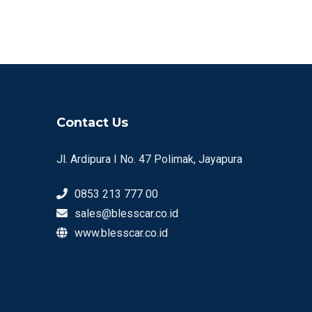
Contact Us
Jl. Ardipura I No. 47 Polimak, Jayapura
0853 213 777 00
sales@blesscar.co.id
www.blesscar.co.id