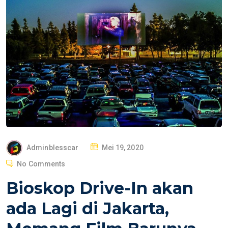
P
Adminblesscar
Mei 19, 2020
O
No Comments
S
Bioskop Drive-In akan
T
E
ada Lagi di Jakarta,
D
O