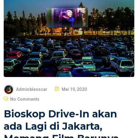
P
Adminblesscar
Mei 19, 2020
O
No Comments
S
Bioskop Drive-In akan
T
E
ada Lagi di Jakarta,
D
O