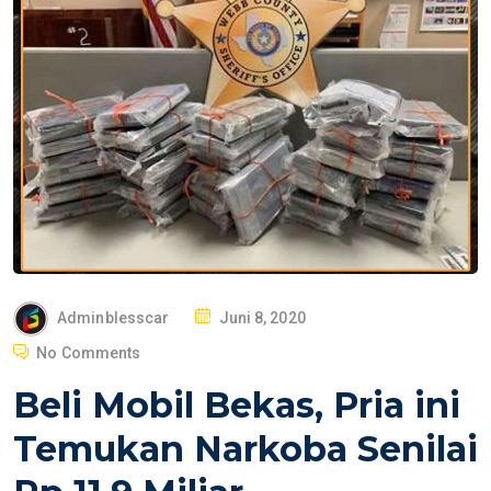
P
Adminblesscar
Juni 8, 2020
O
No Comments
S
Beli Mobil Bekas, Pria ini
T
E
Temukan Narkoba Senilai
D
O