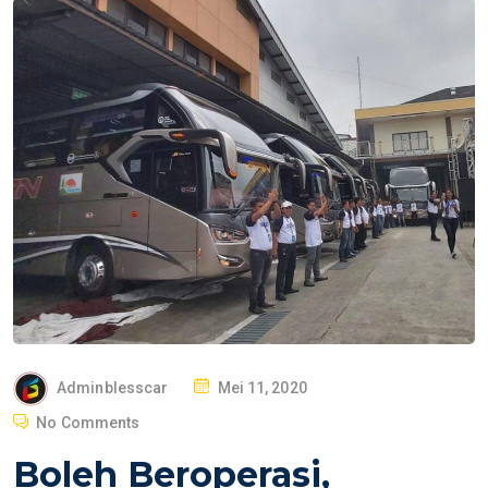
P
Adminblesscar
Mei 11, 2020
O
No Comments
S
Boleh Beroperasi,
T