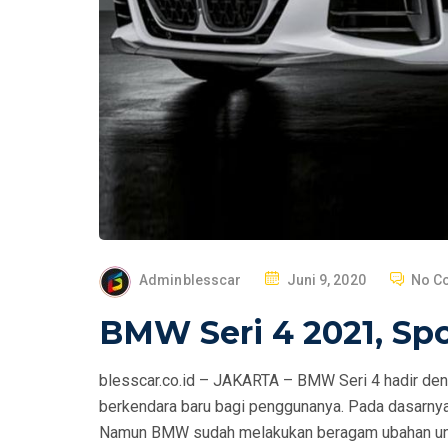
P
Adminblesscar
Juni 9, 2020
No C
O
BMW Seri 4 2021, Spo
S
T
blesscar.co.id – JAKARTA – BMW Seri 4 hadir de
E
berkendara baru bagi penggunanya. Pada dasarny
D
Namun BMW sudah melakukan beragam ubahan unt
O