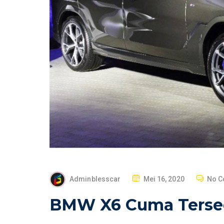
P
Adminblesscar
Mei 16, 2020
No 
O
BMW X6 Cuma Tersedi
S
T