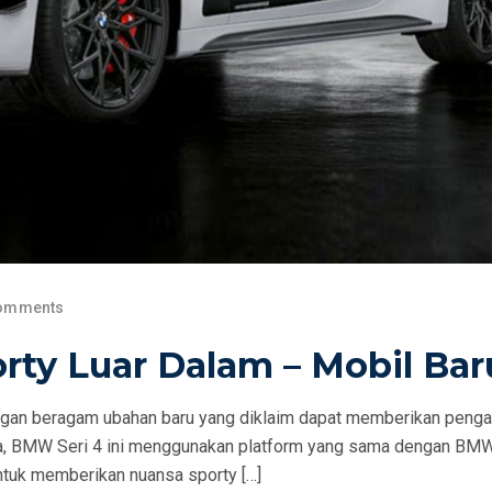
omments
rty Luar Dalam – Mobil Bar
ngan beragam ubahan baru yang diklaim dapat memberikan peng
a, BMW Seri 4 ini menggunakan platform yang sama dengan BMW 
uk memberikan nuansa sporty […]