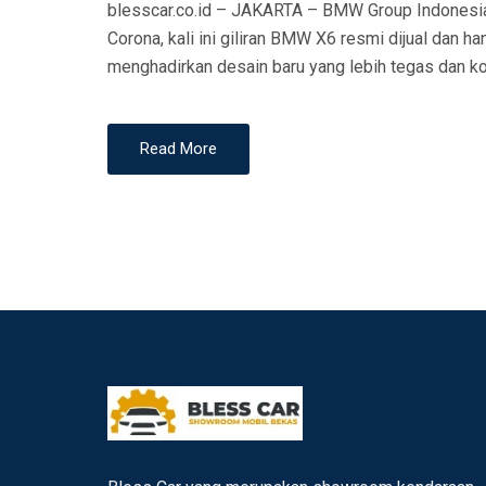
blesscar.co.id – JAKARTA – BMW Group Indonesia 
E
Corona, kali ini giliran BMW X6 resmi dijual dan h
D
menghadirkan desain baru yang lebih tegas dan ko
O
N
Read More