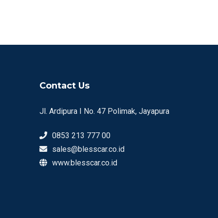
Contact Us
Jl. Ardipura I No. 47 Polimak, Jayapura
0853 213 777 00
sales@blesscar.co.id
www.blesscar.co.id