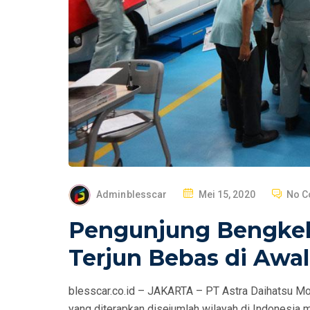
P
Adminblesscar
Mei 15, 2020
No 
O
Pengunjung Bengkel
S
T
Terjun Bebas di Awa
E
D
blesscar.co.id – JAKARTA – PT Astra Daihatsu 
O
yang diterapkan disejumlah wilayah di Indonesia