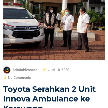
P
Adminblesscar
Juni 10, 2020
O
No Comments
S
Toyota Serahkan 2 Unit
T
E
Innova Ambulance ke
D
O