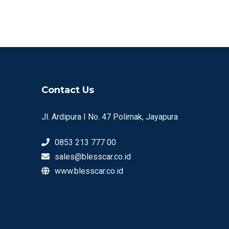
Contact Us
Jl. Ardipura I No. 47 Polimak, Jayapura
0853 213 777 00
sales@blesscar.co.id
www.blesscar.co.id