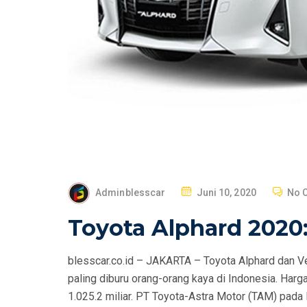
P
Adminblesscar
Juni 10, 2020
No 
O
Toyota Alphard 2020: 
S
T
blesscar.co.id – JAKARTA – Toyota Alphard dan 
E
paling diburu orang-orang kaya di Indonesia. Harg
D
1.025.2 miliar. PT Toyota-Astra Motor (TAM) pada 
O