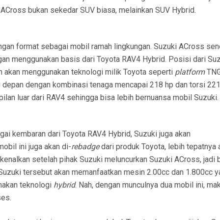
i ACross bukan sekedar SUV biasa, melainkan SUV Hybrid.
gan format sebagai mobil ramah lingkungan. Suzuki ACross send
ngan menggunakan basis dari Toyota RAV4 Hybrid. Posisi dari Su
an akan menggunakan teknologi milik Toyota seperti
platform
TNG
isi depan dengan kombinasi tenaga mencapai 218 hp dan torsi 22
ilan luar dari RAV4 sehingga bisa lebih bernuansa mobil Suzuki.
ai kembaran dari Toyota RAV4 Hybrid, Suzuki juga akan
obil ini juga akan di-
rebadge
dari produk Toyota, lebih tepatnya 
erkenalkan setelah pihak Suzuki meluncurkan Suzuki ACross, jadi 
uzuki tersebut akan memanfaatkan mesin 2.00cc dan 1.800cc y
nakan teknologi
hybrid
. Nah, dengan munculnya dua mobil ini, ma
ses.