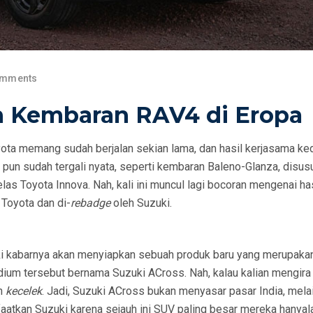
omments
on Kembaran RAV4 di Eropa
ota memang sudah berjalan sekian lama, dan hasil kerjasama ke
 pun sudah tergali nyata, seperti kembaran Baleno-Glanza, disusu
as Toyota Innova. Nah, kali ini muncul lagi bocoran mengenai has
 Toyota dan di-
rebadge
oleh Suzuki.
ki kabarnya akan menyiapkan sebuah produk baru yang merupakan
ium tersebut bernama Suzuki ACross. Nah, kalau kalian mengira
an
kecelek
. Jadi, Suzuki ACross bukan menyasar pasar India, mela
aatkan Suzuki karena sejauh ini SUV paling besar mereka hanyal