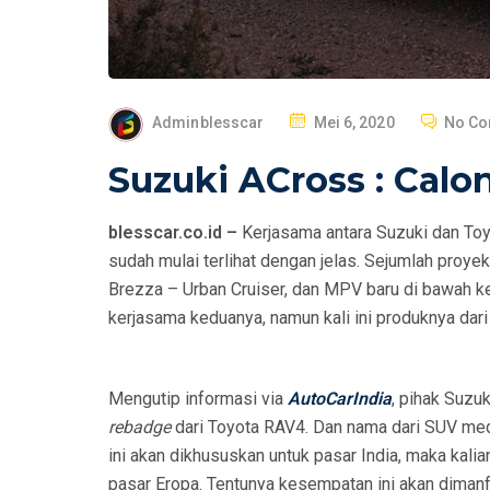
P
Adminblesscar
Mei 6, 2020
No C
O
Suzuki ACross : Cal
S
T
blesscar.co.id –
Kerjasama antara Suzuki dan Toy
E
sudah mulai terlihat dengan jelas. Sejumlah proyek
D
Brezza – Urban Cruiser, dan MPV baru di bawah kel
O
kerjasama keduanya, namun kali ini produknya dari
N
Mengutip informasi via
AutoCarIndia
, pihak Suzu
rebadge
dari Toyota RAV4. Dan nama dari SUV med
ini akan dikhususkan untuk pasar India, maka kali
pasar Eropa. Tentunya kesempatan ini akan dimanf