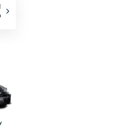
i
n
y