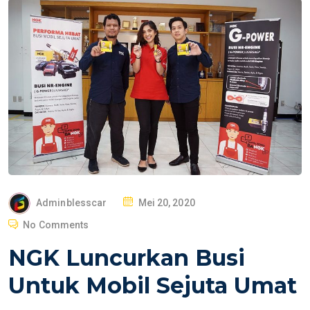
P
Adminblesscar
Mei 20, 2020
O
No Comments
S
NGK Luncurkan Busi
T
E
Untuk Mobil Sejuta Umat
D
O