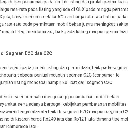
erjadi tren penurunan pada jumlah listing dan jumlah permintaan 
 Harga rata-rata pada listing yang ada di OLX pada minggu pertam
uta, hanya menurun sekitar 5% dari harga rata-rata listing pada
ga rata-rata pada permintaan mobil bekas justru meningkat sekit
V masih tetap mendominasi, baik pada listing maupun permintaan
g di Segmen B2C dan C2C
nan terjadi pada jumlah listing dan permintaan, baik pada segme
 langsung sebagai penjual maupun segmen C2C (consumer-to-
umlah listing mencapai hampir 2x lipat dari segmen C2C.
pandemi dealer berusaha mengurangi penambahan mobil bekas
yarakat serta adanya berbagai kebijakan pembatasan mobilitas
 penawaran harga rata-rata baik di segmen B2C maupun segmen C2
asing di kisaran harga Rp249 juta dan Rp121 juta, dimana tipe mo
ar Ichmeralda lagi.