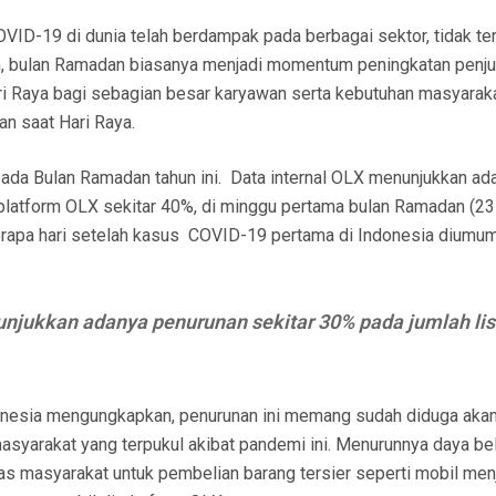
D-19 di dunia telah berdampak pada berbagai sektor, tidak ter
um, bulan Ramadan biasanya menjadi momentum peningkatan penju
i Raya bagi sebagian besar karyawan serta kebutuhan masyarak
n saat Hari Raya.
pada Bulan Ramadan tahun ini. Data internal OLX menunjukkan ad
 platform OLX sekitar 40%, di minggu pertama bulan Ramadan (23 
erapa hari setelah kasus COVID-19 pertama di Indonesia diumu
njukkan adanya penurunan sekitar 30% pada jumlah lis
nesia mengungkapkan, penurunan ini memang sudah diduga akan 
syarakat yang terpukul akibat pandemi ini. Menurunnya daya bel
s masyarakat untuk pembelian barang tersier seperti mobil men