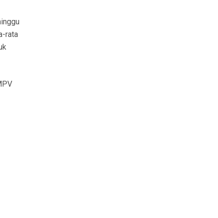
minggu
a-rata
uk
 MPV