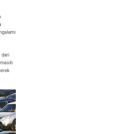
n
a
engalami
 dari
 masih
merek