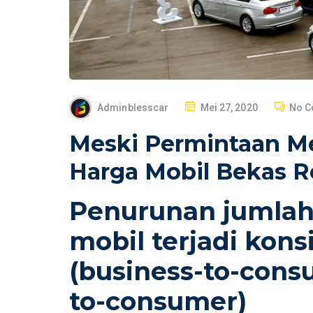
P
Adminblesscar
Mei 27, 2020
No 
O
Meski Permintaan M
S
T
Harga Mobil Bekas Rel
E
D
Penurunan jumlah 
O
mobil terjadi kon
N
(business-to-cons
to-consumer)