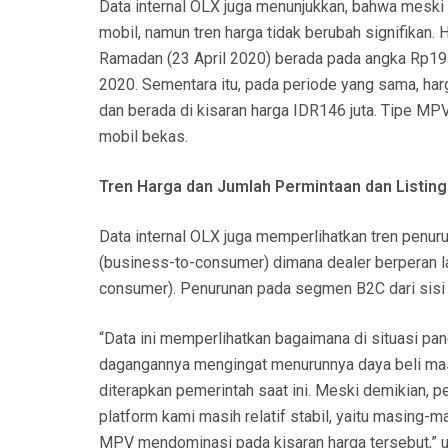
Data internal OLX juga menunjukkan, bahwa meski t
mobil, namun tren harga tidak berubah signifikan.
Ramadan (23 April 2020) berada pada angka Rp193 j
2020. Sementara itu, pada periode yang sama, har
dan berada di kisaran harga IDR146 juta. Tipe MP
mobil bekas.
Tren Harga dan Jumlah Permintaan dan Listin
Data internal OLX juga memperlihatkan tren penuru
(business-to-consumer) dimana dealer berperan
consumer). Penurunan pada segmen B2C dari sisi j
“Data ini memperlihatkan bagaimana di situasi 
dagangannya mengingat menurunnya daya beli mas
diterapkan pemerintah saat ini. Meski demikian,
platform kami masih relatif stabil, yaitu masing-m
MPV mendominasi pada kisaran harga tersebut,” uj