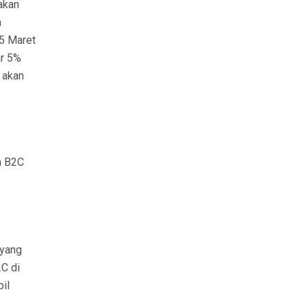
akan
a
 5 Maret
ar 5%
 akan
n B2C
 yang
C di
bil