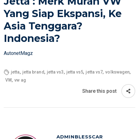
Jetta : Merk Murah VW
E
Yang Siap Ekspansi, Ke
D
Asia Tenggara?
O
N
Indonesia?
AutonetMagz
,
,
,
,
,
,
jetta
jetta brand
jetta vs3
jetta vs5
jetta vs7
volkswagen
,
VW
vw ag
Share this post
ADMINBLESSCAR