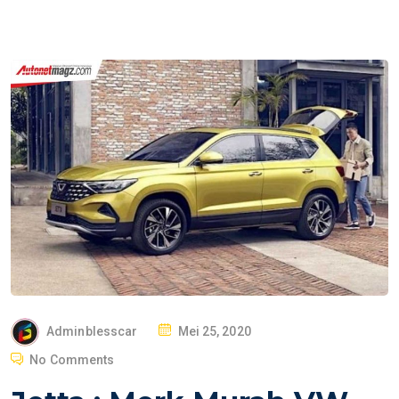
P
Adminblesscar
Mei 25, 2020
O
No Comments
S
T