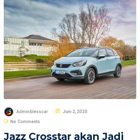
P
Adminblesscar
Juni 2, 2020
O
No Comments
S
Jazz Crosstar akan Jadi
T