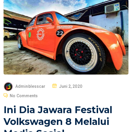
P
Adminblesscar
Juni 2, 2020
O
No Comments
S
Ini Dia Jawara Festival
T
E
Volkswagen 8 Melalui
D
O