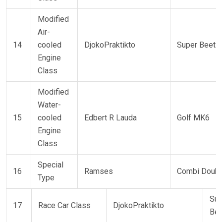
Modified
Air-
14
cooled
DjokoPraktikto
Super Beetle
Engine
Class
Modified
Water-
15
cooled
Edbert R Lauda
Golf MK6
Engine
Class
Special
16
Ramses
Combi Doubl
Type
Sup
17
Race Car Class
DjokoPraktikto
Bee