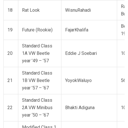
Rat
18
Rat Look
WisnuRahadi
Bu
Bee
19
Future (Rookie)
FajarKhalifa
19
Standard Class
20
1A VW Beetle
Eddie J Soebari
101
year ’49 – ’57
Standard Class
21
1B VW Beetle
YoyokWaluyo
56 
year ’57 – ’67
Standard Class
22
2A VW Minibus
Bhakti Adiguna
108
year ‘50 – ’67
Modified Class 1