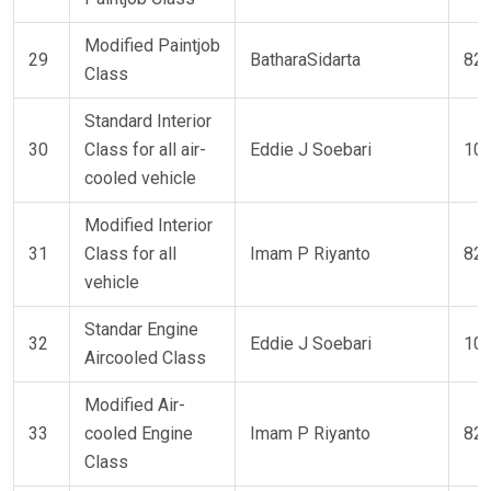
Modified Paintjob
29
BatharaSidarta
82 
Class
Standard Interior
30
Class for all air-
Eddie J Soebari
101
cooled vehicle
Modified Interior
31
Class for all
Imam P Riyanto
82 
vehicle
Standar Engine
32
Eddie J Soebari
101
Aircooled Class
Modified Air-
33
cooled Engine
Imam P Riyanto
82 
Class