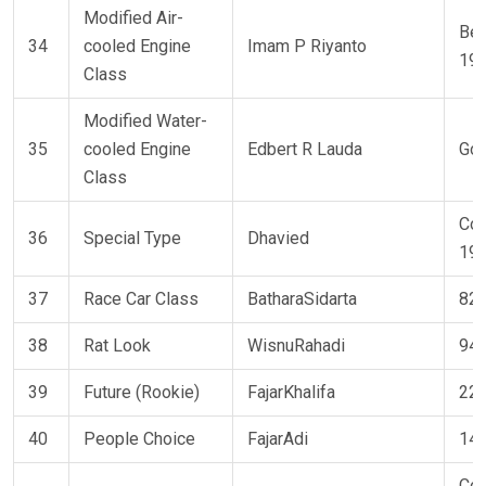
Modified Air-
Bee
34
cooled Engine
Imam P Riyanto
19
Class
Modified Water-
35
cooled Engine
Edbert R Lauda
Gol
Class
Co
36
Special Type
Dhavied
19
37
Race Car Class
BatharaSidarta
82 
38
Rat Look
WisnuRahadi
94 
39
Future (Rookie)
FajarKhalifa
22 
40
People Choice
FajarAdi
149
Co