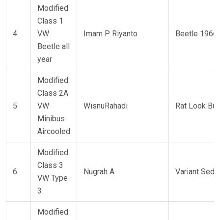
Modified
Class 1
4
VW
Imam P Riyanto
Beetle 1966
Beetle all
year
Modified
Class 2A
5
VW
WisnuRahadi
Rat Look Bu
Minibus
Aircooled
Modified
Class 3
6
Nugrah A
Variant Seda
VW Type
3
Modified