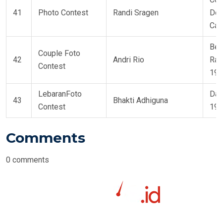
41
Photo Contest
Randi Sragen
Dou
Cab
Bee
Couple Foto
42
Andri Rio
Rag
Contest
19
LebaranFoto
Da
43
Bhakti Adhiguna
Contest
19
Comments
0
comments