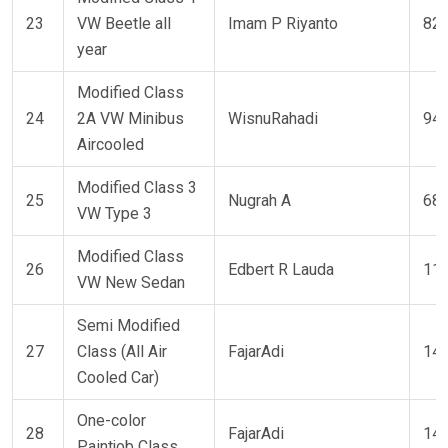
23
VW Beetle all
Imam P Riyanto
82 
year
Modified Class
24
2A VW Minibus
WisnuRahadi
94 
Aircooled
Modified Class 3
25
Nugrah A
68 
VW Type 3
Modified Class
26
Edbert R Lauda
11 
VW New Sedan
Semi Modified
27
Class (All Air
FajarAdi
149
Cooled Car)
One-color
28
FajarAdi
149
Paintjob Class