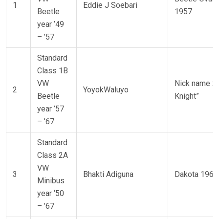
1
Eddie J Soebari
Beetle
1957
year ’49
– ’57
Standard
Class 1B
VW
Nick name : 
2
YoyokWaluyo
Beetle
Knight”
year ’57
– ’67
Standard
Class 2A
VW
3
Bhakti Adiguna
Dakota 1966
Minibus
year ‘50
– ’67