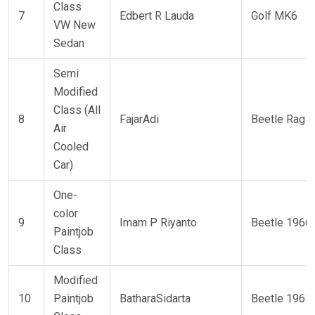
Class
7
Edbert R Lauda
Golf MK6
VW New
Sedan
Semi
Modified
Class (All
8
FajarAdi
Beetle Rag 
Air
Cooled
Car)
One-
color
9
Imam P Riyanto
Beetle 1966
Paintjob
Class
Modified
10
Paintjob
BatharaSidarta
Beetle 1961