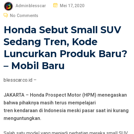
P
Adminblesscar
Mei 17, 2020
O
No Comments
S
Honda Sebut Small SUV
T
E
Sedang Tren, Kode
D
Luncurkan Produk Baru?
O
N
– Mobil Baru
blesscar.co.id –
JAKARTA – Honda Prospect Motor (HPM) menegaskan
bahwa pihaknya masih terus mempelajari
tren kendaraan di Indonesia meski pasar saat ini kurang
menguntungkan.
Salah satu model yang menjadi perhatian mereka small SUV.