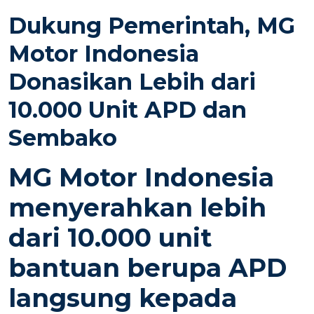
S
Dukung Pemerintah, MG
T
E
Motor Indonesia
D
Donasikan Lebih dari
O
N
10.000 Unit APD dan
Sembako
MG Motor Indonesia
menyerahkan lebih
dari 10.000 unit
bantuan berupa APD
langsung kepada