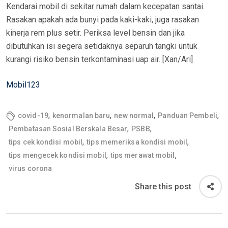
Kendarai mobil di sekitar rumah dalam kecepatan santai.
Rasakan apakah ada bunyi pada kaki-kaki, juga rasakan
kinerja rem plus setir. Periksa level bensin dan jika
dibutuhkan isi segera setidaknya separuh tangki untuk
kurangi risiko bensin terkontaminasi uap air. [Xan/Ari]
Mobil123
,
,
,
,
covid-19
kenormalan baru
new normal
Panduan Pembeli
,
,
Pembatasan Sosial Berskala Besar
PSBB
,
,
tips cek kondisi mobil
tips memeriksa kondisi mobil
,
,
tips mengecek kondisi mobil
tips merawat mobil
virus corona
Share this post