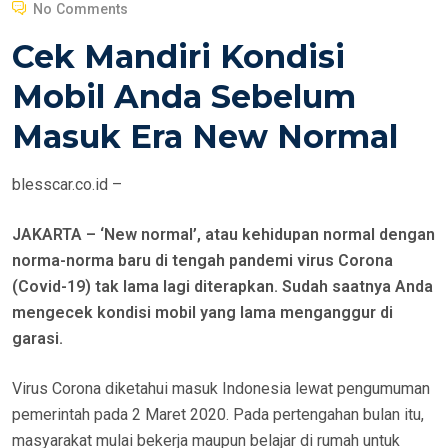
O
No Comments
S
Cek Mandiri Kondisi
T
E
Mobil Anda Sebelum
D
Masuk Era New Normal
O
N
blesscar.co.id –
JAKARTA – ‘New normal’, atau kehidupan normal dengan
norma-norma baru di tengah pandemi virus Corona
(Covid-19) tak lama lagi diterapkan. Sudah saatnya Anda
mengecek kondisi mobil yang lama menganggur di
garasi.
Virus Corona diketahui masuk Indonesia lewat pengumuman
pemerintah pada 2 Maret 2020. Pada pertengahan bulan itu,
masyarakat mulai bekerja maupun belajar di rumah untuk