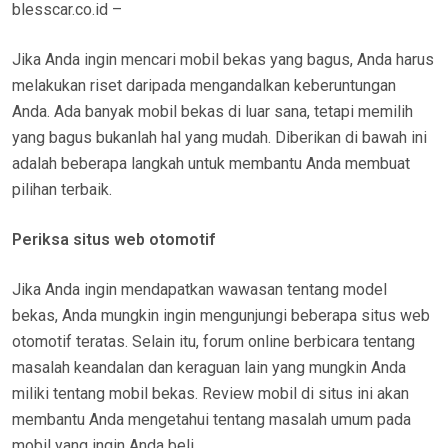
blesscar.co.id –
N
Jika Anda ingin mencari mobil bekas yang bagus, Anda harus
melakukan riset daripada mengandalkan keberuntungan
Anda. Ada banyak mobil bekas di luar sana, tetapi memilih
yang bagus bukanlah hal yang mudah. Diberikan di bawah ini
adalah beberapa langkah untuk membantu Anda membuat
pilihan terbaik.
Periksa situs web otomotif
Jika Anda ingin mendapatkan wawasan tentang model
bekas, Anda mungkin ingin mengunjungi beberapa situs web
otomotif teratas. Selain itu, forum online berbicara tentang
masalah keandalan dan keraguan lain yang mungkin Anda
miliki tentang mobil bekas. Review mobil di situs ini akan
membantu Anda mengetahui tentang masalah umum pada
mobil yang ingin Anda beli.