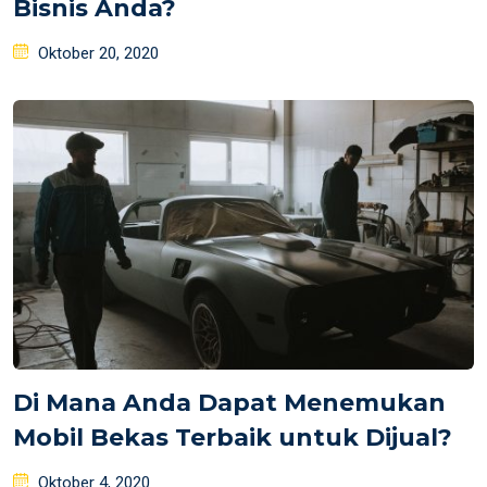
Bisnis Anda?
Posted
Oktober 20, 2020
on
Di Mana Anda Dapat Menemukan
Mobil Bekas Terbaik untuk Dijual?
Posted
Oktober 4, 2020