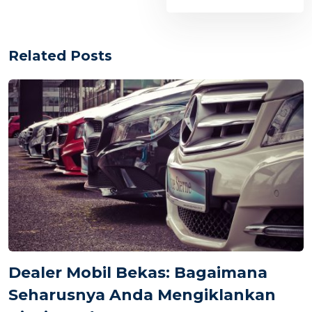
Related Posts
Dealer Mobil Bekas: Bagaimana
Seharusnya Anda Mengiklankan