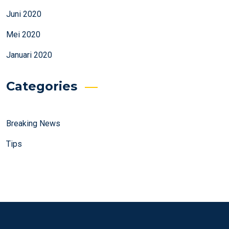
Juni 2020
Mei 2020
Januari 2020
Categories
Breaking News
Tips