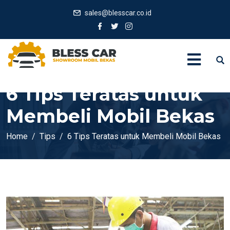
sales@blesscar.co.id
6 Tips Teratas untuk
Membeli Mobil Bekas
Home
Tips
6 Tips Teratas untuk Membeli Mobil Bekas