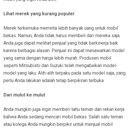
Lihat merek yang kurang populer
Merek terkemuka meminta lebih banyak uang untuk mobil
bekas. Namun, Anda tidak harus membeli dari mereka saja.
Anda juga dapat melihat penjual yang tidak berkinerja baik
karena berbagai alasan. Penjual ini dapat menawarkan model
yang sama dengan harga lebih murah. Produsen mobil
seperti Mitsubishi dan Suzuki telah mengabaikan model-
model yang laku. Alih-alih terpaku pada satu model saja, yang
perlu Anda lakukan adalah tetap berpikiran terbuka.
Dari mulut ke mulut
Anda mungkin juga ingin memberi tahu teman dan rekan kerja
bahwa Anda sedang mencari mobil bekas. Salah satu teman
atau kolega Anda mungkin berpikir untuk menjual mobil