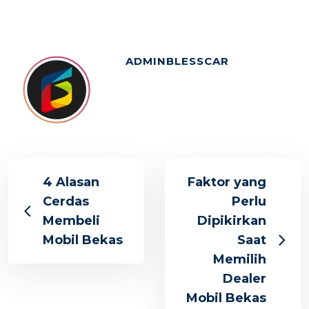
ADMINBLESSCAR
4 Alasan
Faktor yang
Cerdas
Perlu
Membeli
Dipikirkan
Mobil Bekas
Saat
Memilih
Dealer
Mobil Bekas