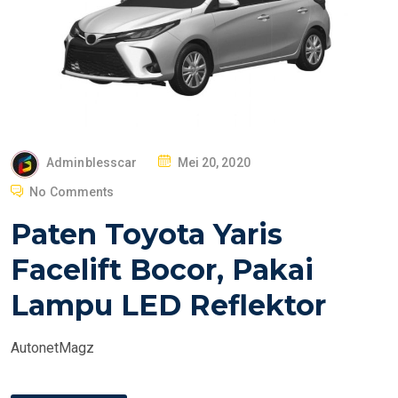
P
Adminblesscar
Mei 20, 2020
O
No Comments
S
Paten Toyota Yaris
T
E
Facelift Bocor, Pakai
D
Lampu LED Reflektor
O
N
AutonetMagz