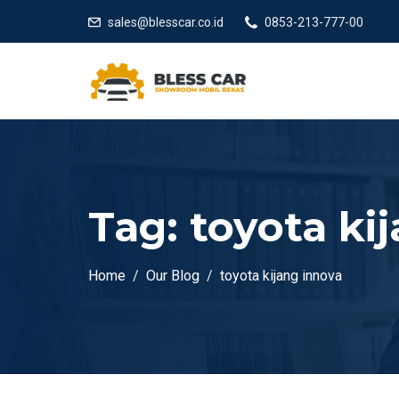
sales@blesscar.co.id
0853-213-777-00
Tag:
toyota ki
Home
Our Blog
toyota kijang innova