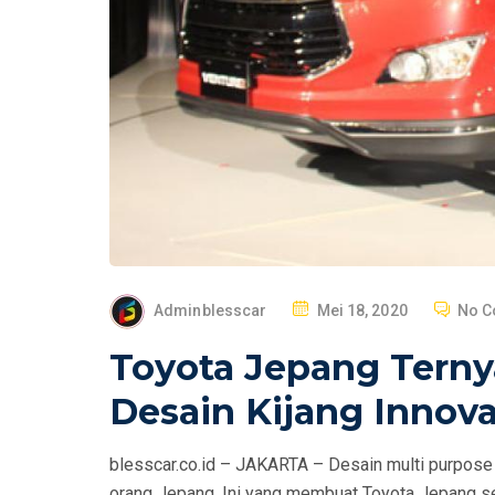
P
Adminblesscar
Mei 18, 2020
No 
O
Toyota Jepang Terny
S
T
Desain Kijang Innova
E
D
blesscar.co.id – JAKARTA – Desain multi purpose
O
orang Jepang. Ini yang membuat Toyota Jepang se