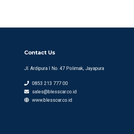
Contact Us
Jl. Ardipura I No. 47 Polimak, Jayapura
0853 213 777 00
sales@blesscar.co.id
www.blesscar.co.id