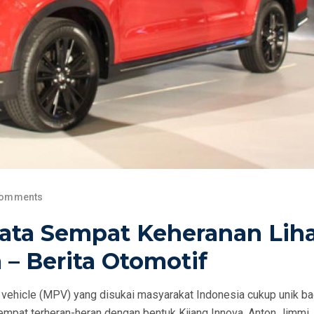
Comments
ata Sempat Keheranan Lih
 – Berita Otomotif
 vehicle (MPV) yang disukai masyarakat Indonesia cukup unik ba
mpat terheran-heran dengan bentuk Kijang Innova. Anton Jimmi