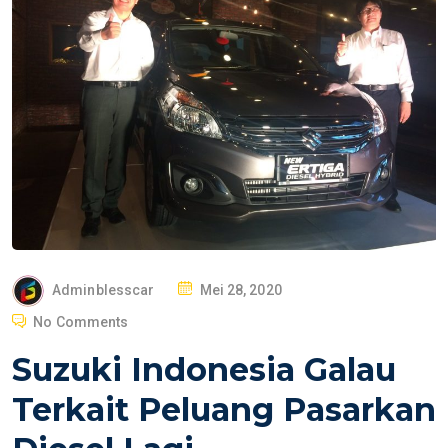
P
Adminblesscar
Mei 28, 2020
O
No Comments
S
Suzuki Indonesia Galau
T
E
Terkait Peluang Pasarkan
D
O