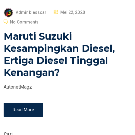
P
Adminblesscar
Mei 22, 2020
O
No Comments
S
Maruti Suzuki
T
E
Kesampingkan Diesel,
D
Ertiga Diesel Tinggal
O
N
Kenangan?
AutonetMagz
Read More
Cari