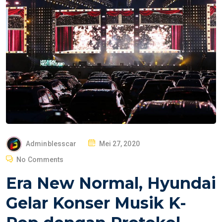
P
Adminblesscar
Mei 27, 2020
O
No Comments
S
Era New Normal, Hyundai
T
E
Gelar Konser Musik K-
D
O