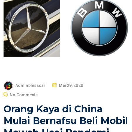
P
Adminblesscar
Mei 29, 2020
O
No Comments
S
Orang Kaya di China
T
E
Mulai Bernafsu Beli Mobil
D
O