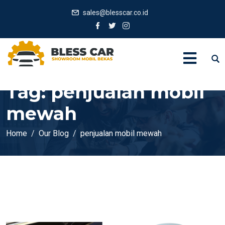
sales@blesscar.co.id
Tag:
penjualan mobil
mewah
Home
Our Blog
penjualan mobil mewah