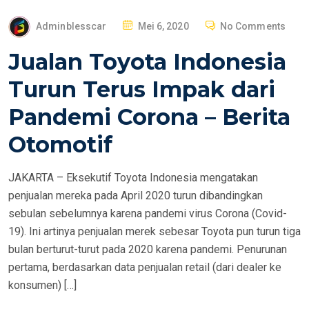
P
Adminblesscar
Mei 6, 2020
No Comments
O
Jualan Toyota Indonesia
S
T
Turun Terus Impak dari
E
Pandemi Corona – Berita
D
O
Otomotif
N
JAKARTA – Eksekutif Toyota Indonesia mengatakan
penjualan mereka pada April 2020 turun dibandingkan
sebulan sebelumnya karena pandemi virus Corona (Covid-
19). Ini artinya penjualan merek sebesar Toyota pun turun tiga
bulan berturut-turut pada 2020 karena pandemi. Penurunan
pertama, berdasarkan data penjualan retail (dari dealer ke
konsumen) […]