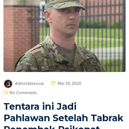
P
Adminblesscar
Mei 30, 2020
O
No Comments
S
Tentara ini Jadi
T
E
Pahlawan Setelah Tabrak
D
O