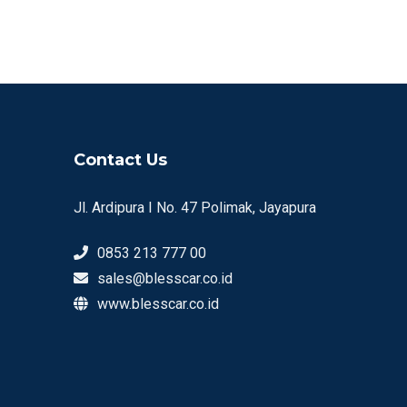
Contact Us
Jl. Ardipura I No. 47 Polimak, Jayapura
0853 213 777 00
sales@blesscar.co.id
www.blesscar.co.id