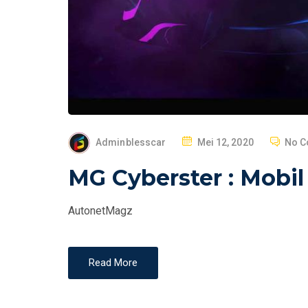
P
Adminblesscar
Mei 12, 2020
No 
O
MG Cyberster : Mobil
S
T
AutonetMagz
E
D
O
Read More
N