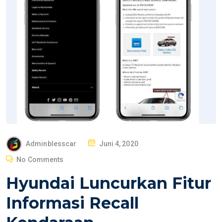
P
Adminblesscar
Juni 4, 2020
O
No Comments
S
Hyundai Luncurkan Fitur
T
E
Informasi Recall
D
O