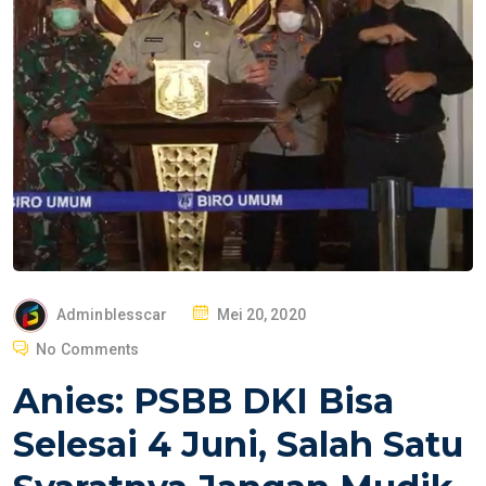
P
Adminblesscar
Mei 20, 2020
O
No Comments
S
Anies: PSBB DKI Bisa
T
E
Selesai 4 Juni, Salah Satu
D
O