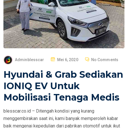
P
Adminblesscar
Mei 6, 2020
No Comments
O
Hyundai & Grab Sediakan
S
T
IONIQ EV Untuk
E
Mobilisasi Tenaga Medis
D
O
blesscar.co.id – Ditengah kondisi yang kurang
N
menggembirakan saat ini, kami banyak memperoleh kabar
baik mengenai kepedulian dari pabrikan otomotif untuk ikut