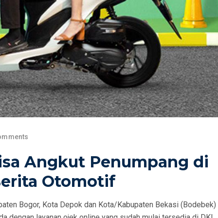
omments
Bisa Angkut Penumpang di
erita Otomotif
paten Bogor, Kota Depok dan Kota/Kabupaten Bekasi (Bodebek)
a dengan layanan ojek online yang sudah mulai tersedia di DKI J