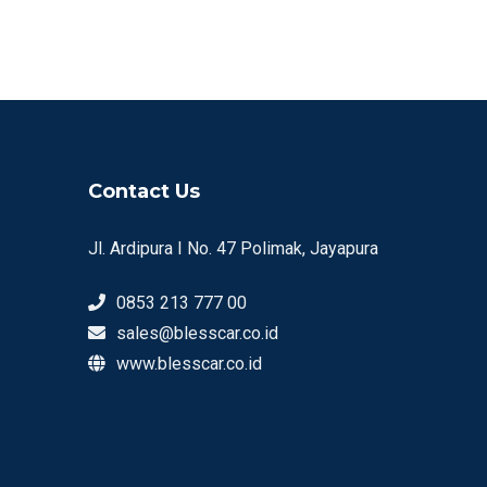
Contact Us
Jl. Ardipura I No. 47 Polimak, Jayapura
0853 213 777 00
sales@blesscar.co.id
www.blesscar.co.id