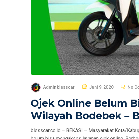
P
Adminblesscar
Juni 9, 2020
No C
O
Ojek Online Belum 
S
T
Wilayah Bodebek – B
E
D
blesscar.co.id – BEKASI – Masyarakat Kota/Kabu
O
belum bisa mengakses layanan ojek online. Berbed