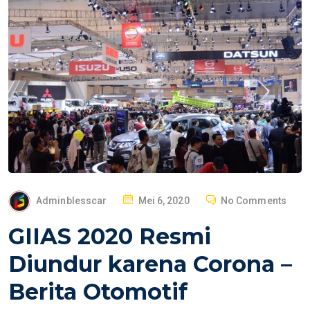
P
Adminblesscar
Mei 6, 2020
No Comments
O
GIIAS 2020 Resmi
S
T
Diundur karena Corona –
E
Berita Otomotif
D
O