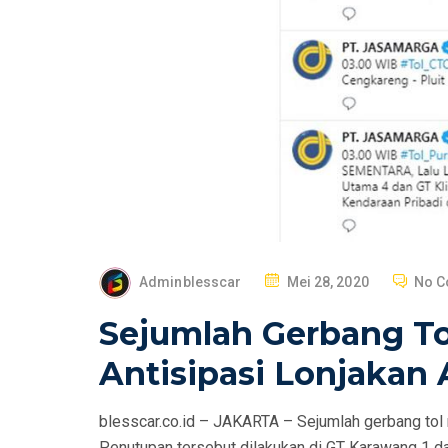
P
Adminblesscar
Mei 28, 2020
No 
O
Sejumlah Gerbang To
S
T
Antisipasi Lonjakan 
E
D
blesscar.co.id – JAKARTA – Sejumlah gerbang tol 
O
Penutupan tersebut dilakukan di GT Karawang 1 da