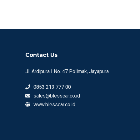
Contact Us
Jl. Ardipura I No. 47 Polimak, Jayapura
0853 213 777 00
sales@blesscar.co.id
www.blesscar.co.id