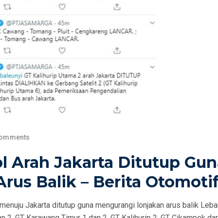
Comments
l Arah Jakarta Ditutup Gun
Arus Balik – Berita Otomoti
menuju Jakarta ditutup guna mengurangi lonjakan arus balik Leba
n 2, GT Karawang Timur 1 dan 2, GT Kalihurip 2, GT Cikampek da