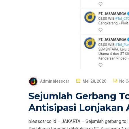
P
Adminblesscar
Mei 28, 2020
No 
O
Sejumlah Gerbang To
S
T
Antisipasi Lonjakan 
E
D
blesscar.co.id – JAKARTA – Sejumlah gerbang tol 
O
Penutupan tersebut dilakukan di GT Karawang 1 da