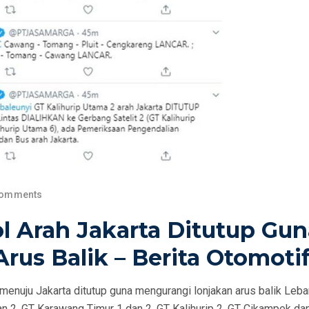
Comments
l Arah Jakarta Ditutup Gun
Arus Balik – Berita Otomoti
menuju Jakarta ditutup guna mengurangi lonjakan arus balik Leba
n 2, GT Karawang Timur 1 dan 2, GT Kalihurip 2, GT Cikampek da