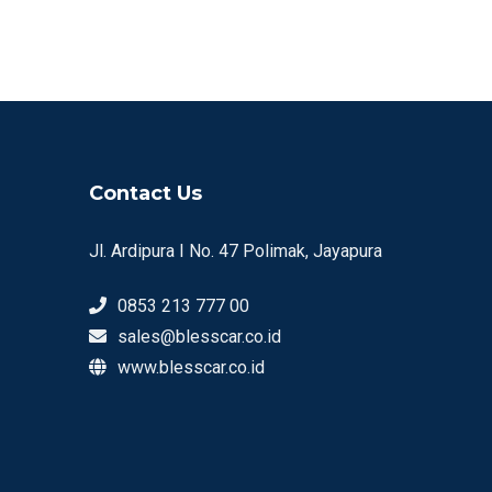
Contact Us
Jl. Ardipura I No. 47 Polimak, Jayapura
0853 213 777 00
sales@blesscar.co.id
www.blesscar.co.id