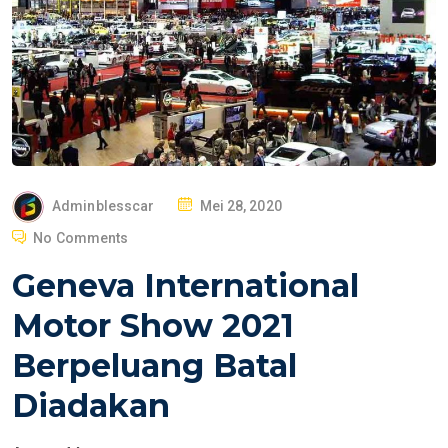
P
Adminblesscar
Mei 28, 2020
O
No Comments
S
Geneva International
T
E
Motor Show 2021
D
Berpeluang Batal
O
N
Diadakan