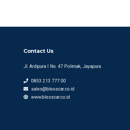
Contact Us
Jl. Ardipura I No. 47 Polimak, Jayapura
0853 213 777 00
sales@blesscar.co.id
www.blesscar.co.id