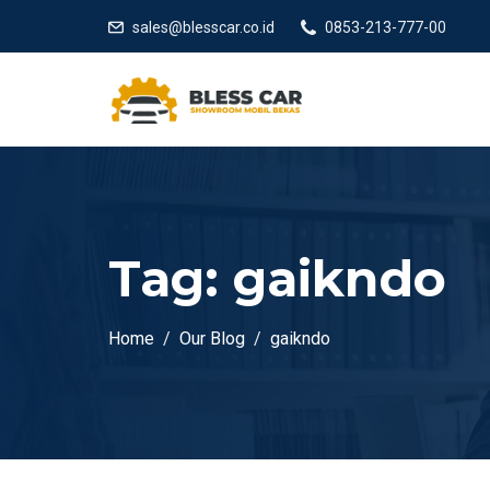
sales@blesscar.co.id
0853-213-777-00
Tag:
gaikndo
Home
Our Blog
gaikndo