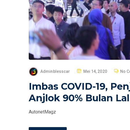
P
Adminblesscar
Mei 14, 2020
No 
O
Imbas COVID-19, Penj
S
T
Anjlok 90% Bulan La
E
D
AutonetMagz
O
N