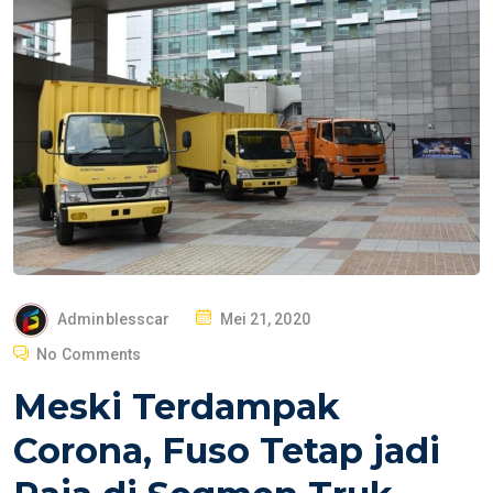
P
Adminblesscar
Mei 21, 2020
O
No Comments
S
Meski Terdampak
T
E
Corona, Fuso Tetap jadi
D
O