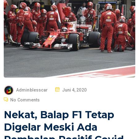
P
Adminblesscar
Juni 4, 2020
O
No Comments
S
Nekat, Balap F1 Tetap
T
E
Digelar Meski Ada
D
O