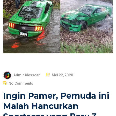
P
Adminblesscar
Mei 22, 2020
O
No Comments
S
Ingin Pamer, Pemuda ini
T
E
Malah Hancurkan
D
O