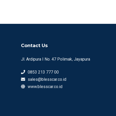
Contact Us
Jl. Ardipura I No. 47 Polimak, Jayapura
0853 213 777 00
sales@blesscar.co.id
www.blesscar.co.id