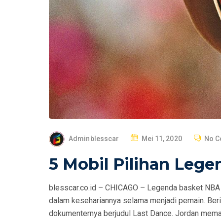
P
Adminblesscar
Mei 11, 2020
No 
O
5 Mobil Pilihan Leg
S
T
blesscar.co.id – CHICAGO – Legenda basket NBA 
E
dalam kesehariannya selama menjadi pemain. Berik
D
dokumenternya berjudul Last Dance. Jordan memang
O